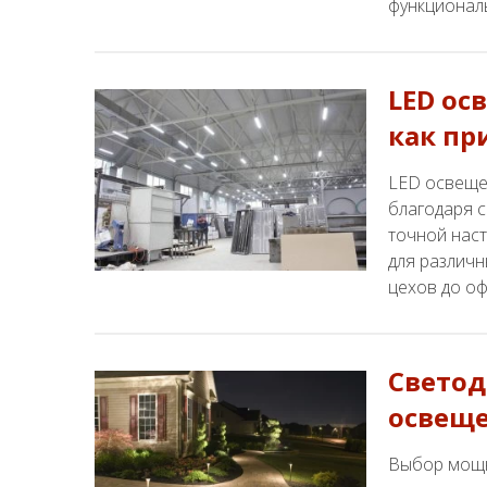
функционал
LED ос
как пр
LED освеще
благодаря 
точной нас
для различн
цехов до о
Свето
освеще
Выбор мощн