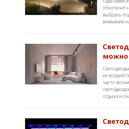
сада зависи
обеспечит н
выбрать по
внимание н
Светод
можно 
Светодиоды
их воздейс
часто возн
светодиодо
отдыха и сн
Светод