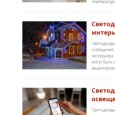
температур
Светод
интерь
Светодиодн
освещения, 
экстерьера.
могут быть
акцентиров
Светод
освеще
Светодиоды