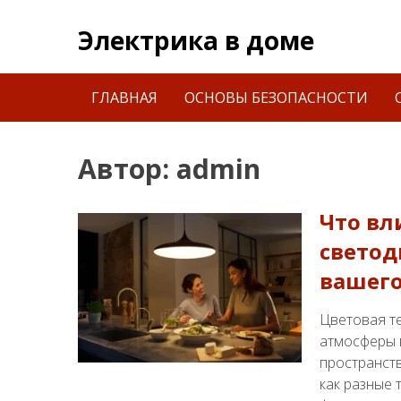
Skip
to
Электрика в доме
content
Найти:
ГЛАВНАЯ
ОСНОВЫ БЕЗОПАСНОСТИ
Автор:
admin
Что вл
светод
вашего
Цветовая т
атмосферы 
пространств
как разные 