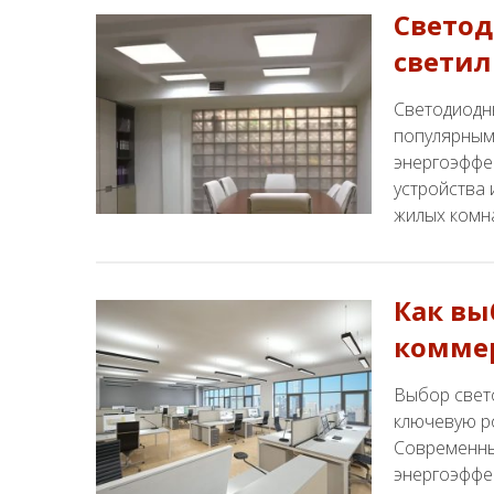
Светод
светил
Светодиодн
популярным
энергоэффек
устройства 
жилых комн
Как вы
комме
Выбор свет
ключевую р
Современны
энергоэффек