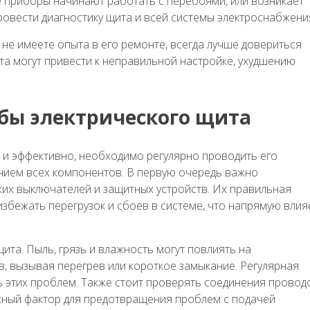
е приборы начинают работать с перебоями, или возникает
овести диагностику щита и всей системы электроснабжени
 не имеете опыта в его ремонте, всегда лучше довериться
та могут привести к неправильной настройке, ухудшению
жбы электрического щита
о и эффективно, необходимо регулярно проводить его
янием всех компонентов. В первую очередь важно
их выключателей и защитных устройств. Их правильная
збежать перегрузок и сбоев в системе, что напрямую влия
щита. Пыль, грязь и влажность могут повлиять на
, вызывая перегрев или короткое замыкание. Регулярная
ь этих проблем. Также стоит проверять соединения провод
жный фактор для предотвращения проблем с подачей