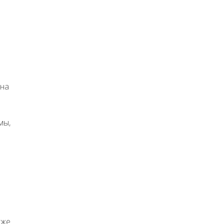
 на
мы,
кже