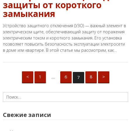
защиты от короткого
замыкания
Устройство защитного отключения (УЗО) — важный элемент в
электрическом щите, обеспечивающий защиту от поражения
электрическим током и короткого замыкания. Его установка
позволяет повысить безопасность эксплуатации электросети
в доме или квартире. В этой статье мы рассмотрим, как…
<
Page
1
Page
6
Page
8
>
…
Page
7
Пагинация
записей
Найти:
Свежие записи